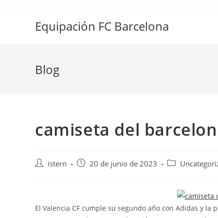
Saltar
al
Equipación FC Barcelona
contenido
Blog
camiseta del barcelon
Autor
Publicación
Categoría
istern
20 de junio de 2023
Uncategori
de
de
de
la
la
la
entrada:
entrada:
entrada:
El Valencia CF cumple su segundo año con Adidas y la p