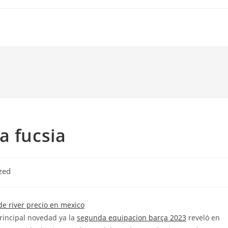
a fucsia
zed
rincipal novedad ya la
segunda equipacion barça 2023
reveló en