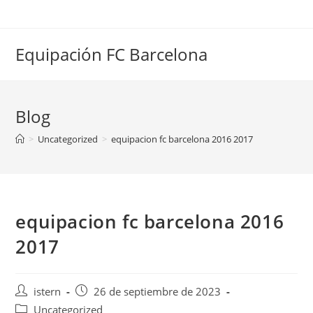
Saltar
al
contenido
Equipación FC Barcelona
Blog
>
Uncategorized
>
equipacion fc barcelona 2016 2017
equipacion fc barcelona 2016
2017
Autor
Publicación
istern
26 de septiembre de 2023
de
de
Categoría
Uncategorized