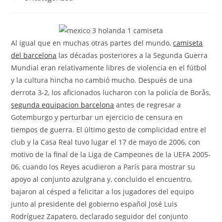
la
la
de
entrada:
entrada:
la
entrada:
Al igual que en muchas otras partes del mundo,
camiseta
del barcelona
las décadas posteriores a la Segunda Guerra
Mundial eran relativamente libres de violencia en el fútbol
y la cultura hincha no cambió mucho. Después de una
derrota 3-2, los aficionados lucharon con la policía de Borås,
segunda equipacion barcelona
antes de regresar a
Gotemburgo y perturbar un ejercicio de censura en
tiempos de guerra. El último gesto de complicidad entre el
club y la Casa Real tuvo lugar el 17 de mayo de 2006, con
motivo de la final de la Liga de Campeones de la UEFA 2005-
06, cuando los Reyes acudieron a París para mostrar su
apoyo al conjunto azulgrana y, concluido el encuentro,
bajaron al césped a felicitar a los jugadores del equipo
junto al presidente del gobierno español José Luis
Rodríguez Zapatero, declarado seguidor del conjunto