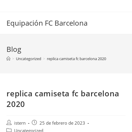
Saltar
al
contenido
Equipación FC Barcelona
Blog
>
Uncategorized
>
replica camiseta fc barcelona 2020
replica camiseta fc barcelona
2020
Autor
Publicación
istern
25 de febrero de 2023
de
de
Categoría
Uncategorized