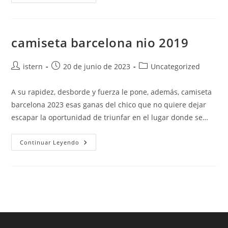
Bara
Eto’o
camiseta barcelona nio 2019
Autor
Publicación
Categoría
istern
20 de junio de 2023
Uncategorized
de
de
de
la
la
la
A su rapidez, desborde y fuerza le pone, además, camiseta
entrada:
entrada:
entrada:
barcelona 2023 esas ganas del chico que no quiere dejar
escapar la oportunidad de triunfar en el lugar donde se…
Camiseta
Continuar Leyendo
Barcelona
Nio
2019