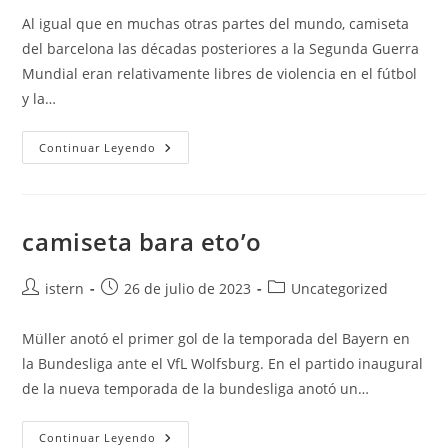
entrada:
entrada:
la
Al igual que en muchas otras partes del mundo, camiseta
entrada:
del barcelona las décadas posteriores a la Segunda Guerra
Mundial eran relativamente libres de violencia en el fútbol
y la…
Equipacion
Continuar Leyendo
Fc
Barcelona
2016
2017
camiseta bara eto’o
Autor
Publicación
Categoría
istern
26 de julio de 2023
Uncategorized
de
de
de
la
la
la
Müller anotó el primer gol de la temporada del Bayern en
entrada:
entrada:
entrada:
la Bundesliga ante el VfL Wolfsburg. En el partido inaugural
de la nueva temporada de la bundesliga anotó un…
Camiseta
Continuar Leyendo