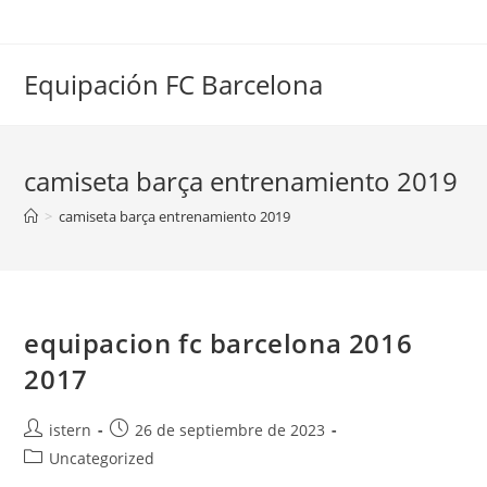
Saltar
al
contenido
Equipación FC Barcelona
camiseta barça entrenamiento 2019
>
camiseta barça entrenamiento 2019
equipacion fc barcelona 2016
2017
Autor
Publicación
istern
26 de septiembre de 2023
de
de
Categoría
Uncategorized
la
la
de