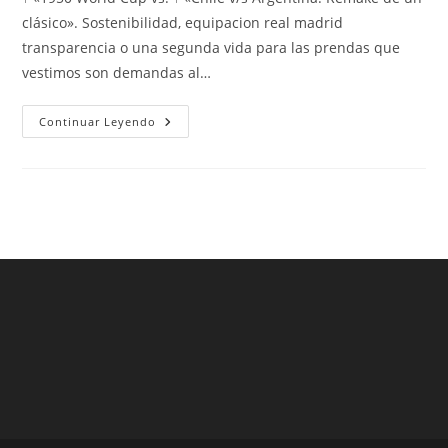
entrada:
entrada:
entrada:
clásico». Sostenibilidad, equipacion real madrid
transparencia o una segunda vida para las prendas que
vestimos son demandas al…
Selección
Continuar Leyendo
De
Fútbol
De
Los
Estados
Unidos