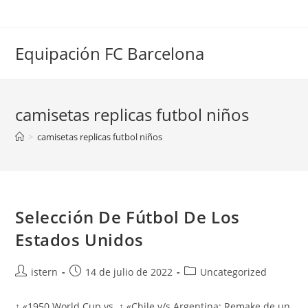
Saltar
al
contenido
Equipación FC Barcelona
camisetas replicas futbol niños
>
camisetas replicas futbol niños
Selección De Fútbol De Los
Estados Unidos
Autor
Publicación
Categoría
istern
14 de julio de 2022
Uncategorized
de
de
de
la
la
la
↑ «1950 World Cup vs. ↑ «Chile v/s Argentina: Remake de un