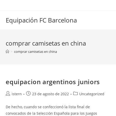
Saltar
al
contenido
Equipación FC Barcelona
comprar camisetas en china
>
comprar camisetas en china
equipacion argentinos juniors
Autor
Publicación
Categoría
istern
23 de agosto de 2022
Uncategorized
de
de
de
la
la
la
De hecho, cuando se confeccionó la lista final de
entrada:
entrada:
entrada:
convocados de la Selección Española para los Juegos