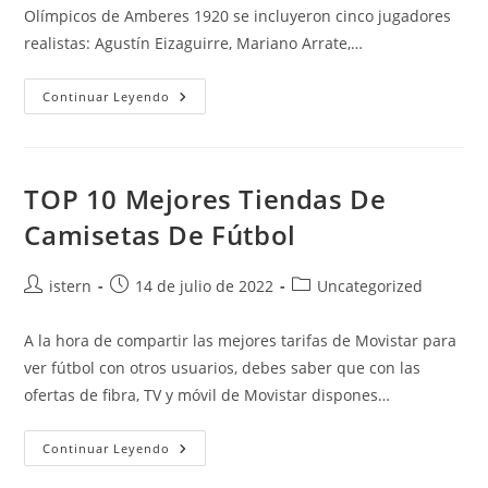
Olímpicos de Amberes 1920 se incluyeron cinco jugadores
realistas: Agustín Eizaguirre, Mariano Arrate,…
Equipacion
Continuar Leyendo
Argentinos
Juniors
TOP 10 Mejores Tiendas De
Camisetas De Fútbol
Autor
Publicación
Categoría
istern
14 de julio de 2022
Uncategorized
de
de
de
la
la
la
A la hora de compartir las mejores tarifas de Movistar para
entrada:
entrada:
entrada:
ver fútbol con otros usuarios, debes saber que con las
ofertas de fibra, TV y móvil de Movistar dispones…
TOP
Continuar Leyendo
10
Mejores