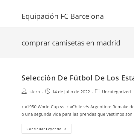
Saltar
al
Equipación FC Barcelona
contenido
comprar camisetas en madrid
Selección De Fútbol De Los Es
Autor
Publicación
Categoría
istern
14 de julio de 2022
Uncategorized
de
de
de
la
la
la
↑ «1950 World Cup vs. ↑ «Chile v/s Argentina: Remake de
entrada:
entrada:
entrada:
o una segunda vida para las prendas que vestimos so
Selección
Continuar Leyendo
De