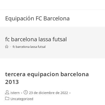
Saltar
al
contenido
Equipación FC Barcelona
fc barcelona lassa futsal
>
fc barcelona lassa futsal
tercera equipacion barcelona
2013
Autor
Publicación
istern
23 de diciembre de 2022
de
de
Categoría
Uncategorized
la
la
de