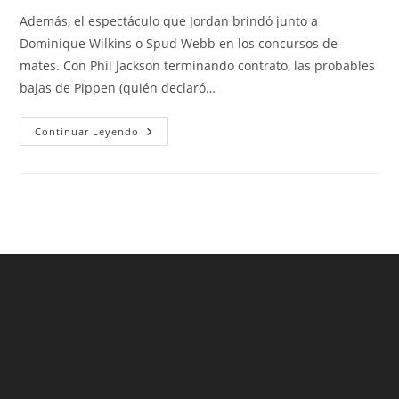
entrada:
entrada:
la
Además, el espectáculo que Jordan brindó junto a
entrada:
Dominique Wilkins o Spud Webb en los concursos de
mates. Con Phil Jackson terminando contrato, las probables
bajas de Pippen (quién declaró…
Tercera
Continuar Leyendo
Equipacion
Barcelona
2013