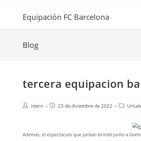
Saltar
al
Equipación FC Barcelona
contenido
Blog
tercera equipacion ba
Autor
Publicación
Categoría
istern
23 de diciembre de 2022
Uncat
de
de
de
la
la
la
entrada:
entrada:
entrada:
Además, el espectáculo que Jordan brindó junto a Domi