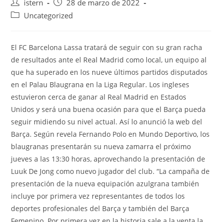
Autor
Publicación
istern
28 de marzo de 2022
de
de
Categoría
Uncategorized
la
la
de
entrada:
entrada:
la
entrada:
El FC Barcelona Lassa tratará de seguir con su gran racha
de resultados ante el Real Madrid como local, un equipo al
que ha superado en los nueve últimos partidos disputados
en el Palau Blaugrana en la Liga Regular. Los ingleses
estuvieron cerca de ganar al Real Madrid en Estados
Unidos y será una buena ocasión para que el Barça pueda
seguir midiendo su nivel actual. Así lo anunció la web del
Barça. Según revela Fernando Polo en Mundo Deportivo, los
blaugranas presentarán su nueva zamarra el próximo
jueves a las 13:30 horas, aprovechando la presentación de
Luuk De Jong como nuevo jugador del club. “La campaña de
presentación de la nueva equipación azulgrana también
incluye por primera vez representantes de todos los
deportes profesionales del Barça y también del Barça
Femenino. Por primera vez en la historia sale a la venta la