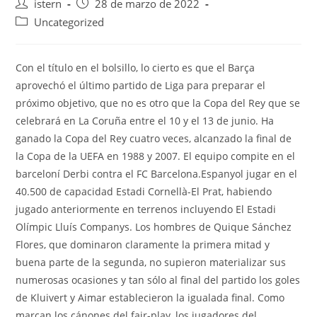
Autor
Publicación
istern
28 de marzo de 2022
de
de
Categoría
Uncategorized
la
la
de
entrada:
entrada:
la
entrada:
Con el título en el bolsillo, lo cierto es que el Barça
aprovechó el último partido de Liga para preparar el
próximo objetivo, que no es otro que la Copa del Rey que se
celebrará en La Coruña entre el 10 y el 13 de junio. Ha
ganado la Copa del Rey cuatro veces, alcanzado la final de
la Copa de la UEFA en 1988 y 2007. El equipo compite en el
barceloní Derbi contra el FC Barcelona.Espanyol jugar en el
40.500 de capacidad Estadi Cornellà-El Prat, habiendo
jugado anteriormente en terrenos incluyendo El Estadi
Olímpic Lluís Companys. Los hombres de Quique Sánchez
Flores, que dominaron claramente la primera mitad y
buena parte de la segunda, no supieron materializar sus
numerosas ocasiones y tan sólo al final del partido los goles
de Kluivert y Aimar establecieron la igualada final. Como
marcan los cánones del fair-play, los jugadores del