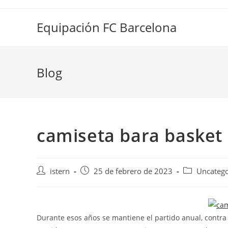
Saltar
al
Equipación FC Barcelona
contenido
Blog
camiseta bara basket
Autor
Publicación
Categoría
istern
25 de febrero de 2023
Uncatego
de
de
de
la
la
la
entrada:
entrada:
entrada:
Durante esos años se mantiene el partido anual, contra 